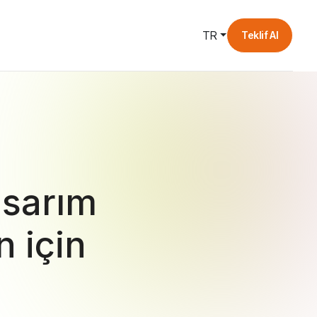
TR
Teklif Al
asarım
n için