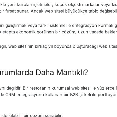
likle yeni kurulan işletmeler, küçük ölçekli markalar veya k
 bir fırsat sunar. Ancak web sitesi büyüdükçe tablo değişebili
ini geliştirmek veya farklı sistemlerle entegrasyon kurmak ger
. İlk etapta ekonomik görünen bir çözüm, uzun vadede bekle
değil, web sitesinin birkaç yıl boyunca oluşturacağı web sit
rumlarda Daha Mantıklı?
nı değildir. Bir restoranın kurumsal web sitesi ile yüzlerce
lde CRM entegrasyonu kullanan bir B2B şirketi ile portföyünü
ürdürülebilir bir çözüm sunabilir: