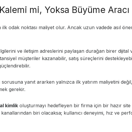
 Kalemi mi, Yoksa Büyüme Aracı
ilk odak noktası maliyet olur. Ancak uzun vadede asıl önemli
ilerini ve iletişim adreslerini paylaşan durağan birer dijital
siyel müşteriler kazanabilir, satış süreçlerini destekleyebilir
üçlendirebilir.
orusuna yanıt ararken yalnızca ilk yatırım maliyetini değil,
mek gerekir.
l kimlik
oluşturmayı hedefleyen bir firma için bir hazır site y
kanallarından biri olacaksa; kullanıcı deneyimi, hız ve perfo