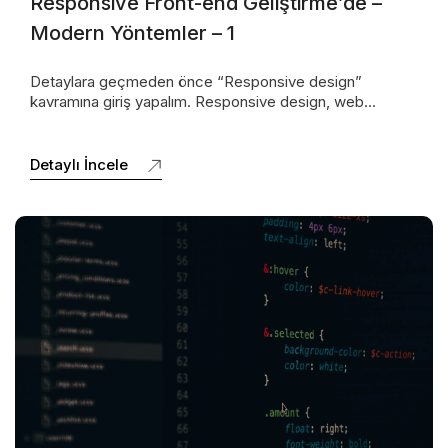
Responsive Front-end Geliştirme’de –
Modern Yöntemler – 1
Detaylara geçmeden önce “Responsive design”
kavramına giriş yapalım. Responsive design, web
sitenizin ya da web uygulamanızın en yalın haliyle
bilgisayarlar, tabletler, telefonlar gibi farklı ekran
boyutları ve çözünürlükleri olan cihazlarda uyumlu bir
Detaylı İncele
şekilde görüntülenmesini sağlayan bir tekniktir.
Kullanıcılar farklı ekran çözünürlüklerinden sitenize
eriştiğinde, sayfanın düzgün bir şekilde
görüntülenmesini ve kullanılabilirliğini korumasını sağlar.
Bu sayede, farklı […]